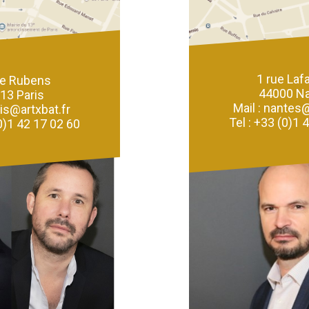
1 rue Laf
ue Rubens
44000 N
13 Paris
Mail : nantes@
ris@artxbat.fr
Tel : +33 (0)1 
(0)1 42 17 02 60