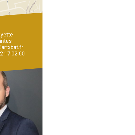
ayette
antes
artxbat.fr
42 17 02 60