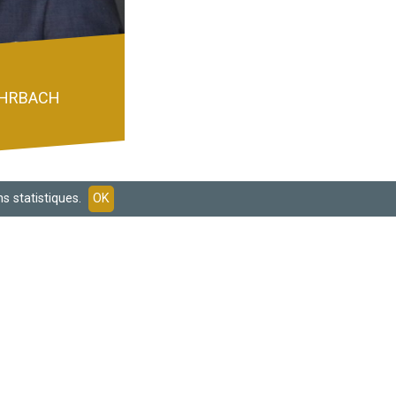
ROHRBACH
s statistiques.
OK