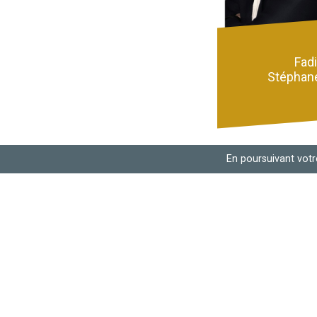
Fad
Stépha
En poursuivant votre