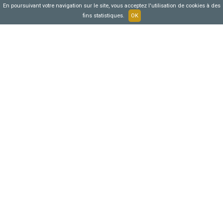
En poursuivant votre navigation sur le site, vous acceptez l'utilisation de cookies à des
fins statistiques.
OK
DIOCÉSAINE DE VERSAILLES, CENTRE PAROISSIAL
SAINT JOSEPH LE BIENVEILLANT
OPC / Établissement public
Voisins-le-Bretonneux (Yvelines)