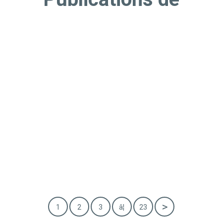
1
2
3
â¦
23