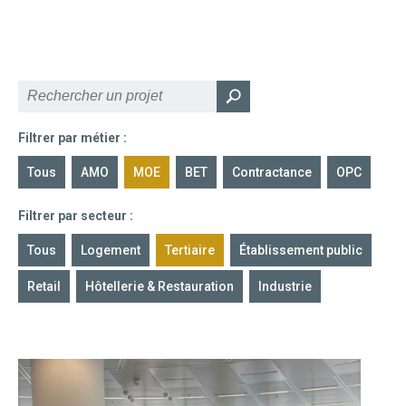
Filtrer par métier :
Tous
AMO
MOE
BET
Contractance
OPC
Filtrer par secteur :
Tous
Logement
Tertiaire
Établissement public
Retail
Hôtellerie & Restauration
Industrie