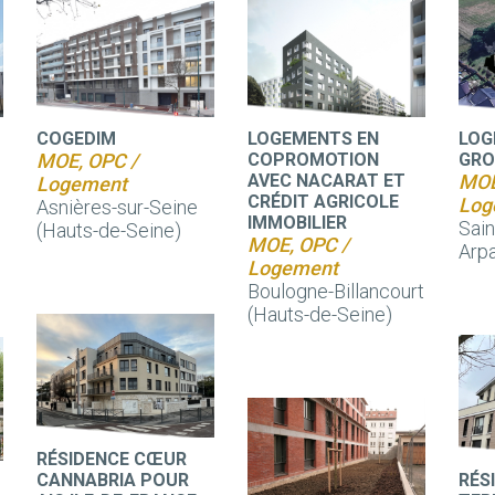
COGEDIM
LOGEMENTS EN
LOG
MOE, OPC /
COPROMOTION
GRO
AVEC NACARAT ET
MOE
Logement
CRÉDIT AGRICOLE
Log
Asnières-sur-Seine
IMMOBILIER
Sain
(Hauts-de-Seine)
MOE, OPC /
Arpa
Logement
Boulogne-Billancourt
(Hauts-de-Seine)
RÉSIDENCE CŒUR
CANNABRIA POUR
RÉS