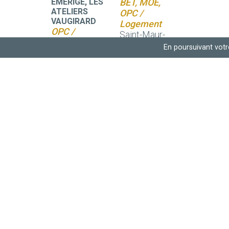
EMERIGE, LES
BET, MOE,
ATELIERS
OPC /
VAUGIRARD
Logement
OPC /
Saint-Maur-
Logement
des-Fossés
En poursuivant votre
Paris 15e
(Val-de-
(Ile-de-
Marne)
France)
COGEDIM
MOE, OPC /
Logement
Asnières-sur-
Seine
(Hauts-de-
Seine)