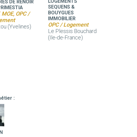
LOGEMENTS
RES DE RENOIR
SEQUENS &
PRIMESTIA
BOUYGUES
, MOE, OPC /
IMMOBILIER
ement
OPC / Logement
ou (Yvelines)
Le Plessis Bouchard
(Ile-de-France)
étier :
N