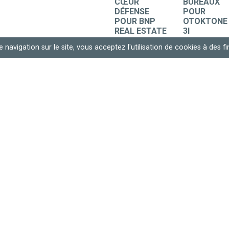
CŒUR
BUREAUX
DÉFENSE
POUR
POUR BNP
OTOKTONE
REAL ESTATE
3I
MOE, OPC /
MOE, OPC 
 navigation sur le site, vous acceptez l'utilisation de cookies à des fin
Tertiaire
Tertiaire
Courbevoie
Nantes
(Hauts-de-
(Loire-
Seine)
Atlantique)
SIÈGE
NATIONAL DE
L’ORDRE DES
GÉOMÈTRES
EXPERTS
OPC /
Tertiaire
Paris 14e