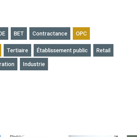
OE
BET
Contractance
OPC
Tertiaire
Établissement public
Retail
ration
Industrie