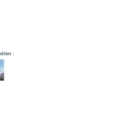
étier :
s