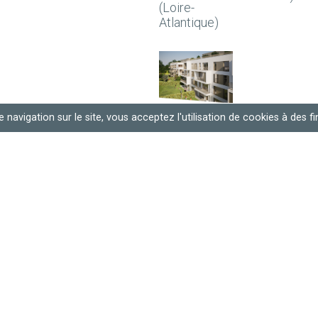
(Loire-
Atlantique)
RÉSIDENCE
 navigation sur le site, vous acceptez l'utilisation de cookies à des fin
COVIVIO 68
LOGEMENTS
BET, MOE /
Logement
Antony
(Hauts-de-
Seine)