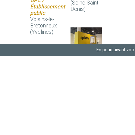
OPC /
(Seine-Saint-
Établissement
Denis)
public
Voisins-le-
Bretonneux
(Yvelines)
En poursuivant votre
ESGV,
CAMPUS
SPHÈRE
BET, MOE,
OPC /
Établissement
public
Nantes
(Loire-
Atlantique)