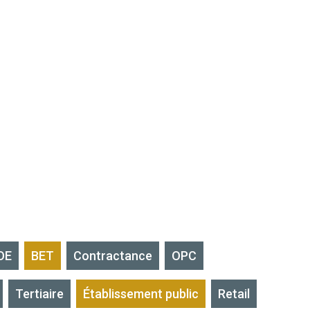
OE
BET
Contractance
OPC
Tertiaire
Établissement public
Retail